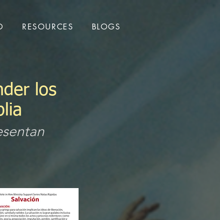
O
RESOURCES
BLOGS
der los
lia
esentan