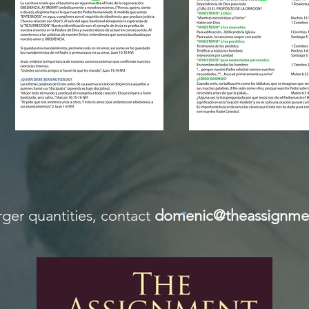
rger quantities, contact
domenic@theassignme